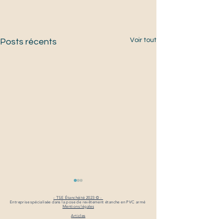
Voir tout
Posts récents
- TSE Étanchéité 2023 © -
Entreprise spécialisée dans la pose de revêtement étanche en PVC armé
Mentions légales
Articles