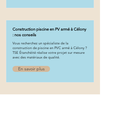
Construction piscine en PV armé à Célony
: nos conseils
Vous recherchez un spécialiste de la
construction de piscine en PVC armé à Célony ?
TSE Étanchéité réalise votre projet sur mesure
avec des matériaux de qualité.
En savoir plus
Construction piscine en PV armé à Grans :
nos conseils
Vous recherchez un spécialiste de la
construction de piscine en PVC armé à Grans ?
TSE Étanchéité réalise votre projet sur mesure
avec des matériaux de qualité.