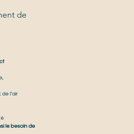
ment de 
ct 
e,
e l’air 
té 
si le besoin de 