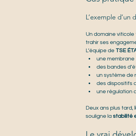
L’exemple d’un d
Un domaine viticole 
trahir ses engagemen
L’équipe de 
TSE ÉT
une membrane 
des bandes d’ét
un système de r
des dispositifs 
une régulation 
Deux ans plus tard, 
souligne la 
stabilité
Le vrai déve