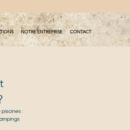
ATIONS
NOTRE ENTREPRISE
CONTACT
t
?
iscines : 
campings 