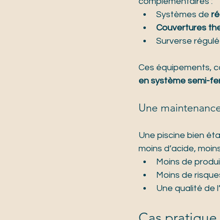
complémentaires :
Systèmes de 
ré
Couvertures th
Surverse régulée
Ces équipements, co
en système semi-f
Une maintenance 
Une piscine bien ét
moins d’acide, moins
Moins de produi
Moins de risques
Une qualité de l
Cas pratique