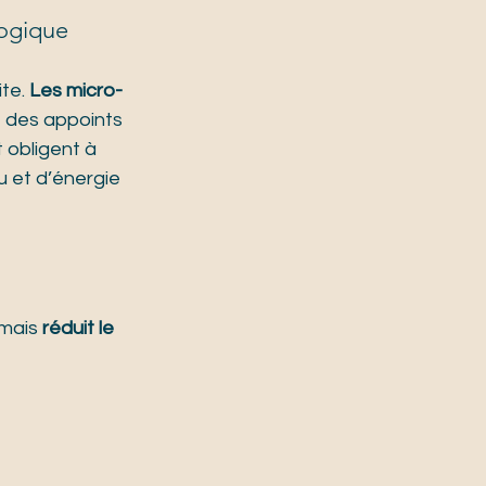
logique
te. 
Les micro-
 des appoints 
 obligent à 
u et d’énergie 
mais 
réduit le 