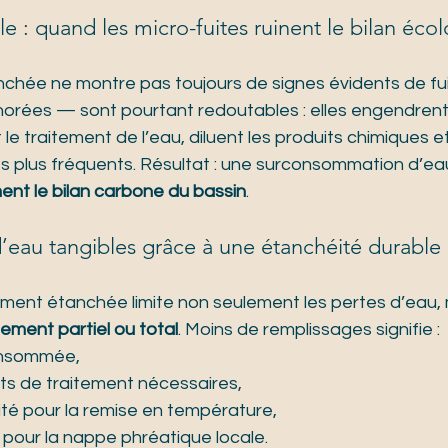
ble : quand les micro-fuites ruinent le bilan éco
nchée ne montre pas toujours de signes évidents de fui
norées — sont pourtant redoutables : elles engendrent
 le traitement de l’eau, diluent les produits chimiques et
es plus fréquents. Résultat : une surconsommation d’ea
ent le bilan carbone du bassin
.
eau tangibles grâce à une étanchéité durable
ement étanchée limite non seulement les pertes d’eau, 
ement partiel ou total
. Moins de remplissages signifie :
onsommée,
ts de traitement nécessaires,
cité pour la remise en température,
 pour la nappe phréatique locale.