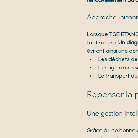
renouvellement ou d
Approche raisonn
Lorsque TSE ÉTANCHÉI
tout refaire. 
Un diagn
évitant ainsi une dém
Les déchets de 
L’usage excess
Le transport de
Repenser la 
Une gestion intel
Grâce à une bonne ét