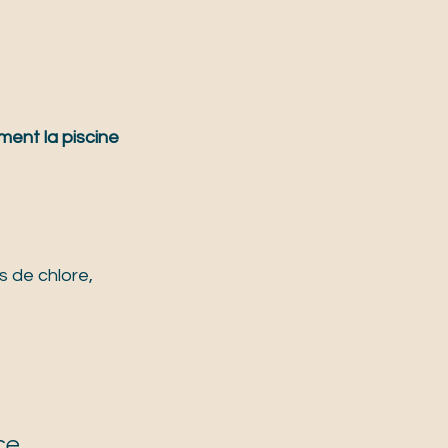
ment la piscine 
s de chlore, 
ce