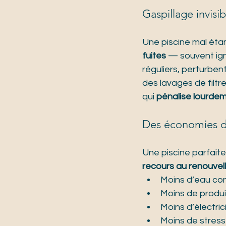
Gaspillage invisi
Une piscine mal éta
fuites
 — souvent ig
réguliers, perturbent
des lavages de filtr
qui 
pénalise lourdem
Des économies d’
Une piscine parfait
recours au renouvell
Moins d’eau c
Moins de produi
Moins d’électri
Moins de stress