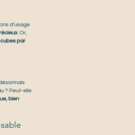
ons d’usage 
précieux
. Or, 
 cubes par 
 désormais 
u ? Peut-elle 
ue, bien 
nsable