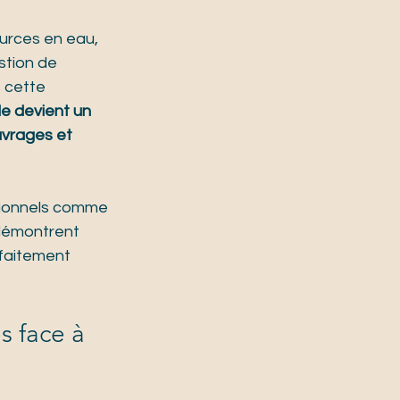
urces en eau, 
tion de 
 cette 
le devient un 
uvrages et 
sionnels comme 
démontrent 
faitement 
s face à 