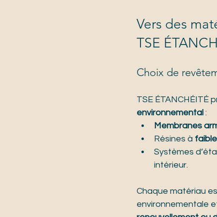
Vers des mat
TSE ÉTANCH
Choix de revêtem
TSE ÉTANCHÉITÉ privi
environnemental
 :
Membranes arm
Résines à 
faibl
Systèmes d’étan
intérieur.
Chaque matériau est 
environnementale et