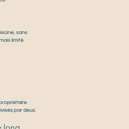
iscine, sans 
is limité. 
 propriétaire 
ivisés par deux.
 long 