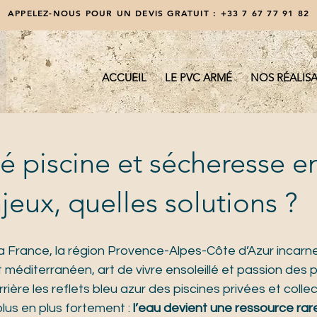
APPELEZ-NOUS POUR UN DEVIS GRATUIT :
+33 7 67 77 91 82
ACCUEIL
LE PVC ARMÉ
NOS RÉALIS
é piscine et sécheresse 
njeux, quelles solutions ?
a France, la région Provence-Alpes-Côte d’Azur incarne 
 méditerranéen, art de vivre ensoleillé et passion des pl
ière les reflets bleu azur des piscines privées et collec
lus en plus fortement : 
l’eau devient une ressource rar