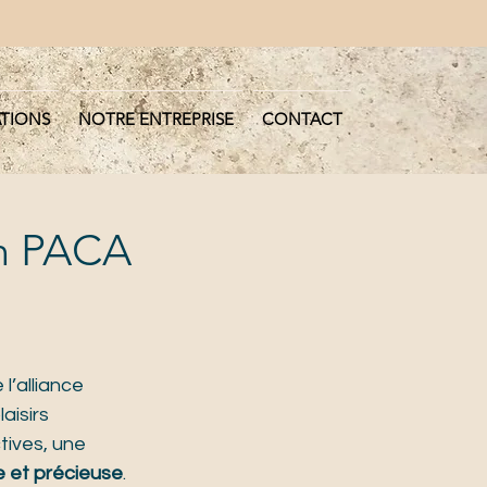
ATIONS
NOTRE ENTREPRISE
CONTACT
en PACA
l’alliance 
aisirs 
tives, une 
e et précieuse
. 