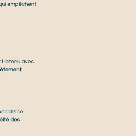
 qui empêchent 
entretenu avec 
evêtement
, 
pécialisée 
éité des 