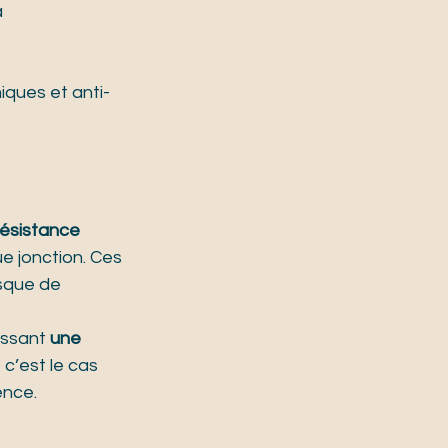
 
ques et anti-
ésistance 
 jonction. Ces 
sque de 
ssant 
une 
c’est le cas 
ence.