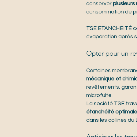
conserver 
plusieurs
consommation de pr
TSE ÉTANCHÉITÉ cons
évaporation après s
Opter pour un r
Certaines membrane
mécanique et chimi
revêtements, garanti
microfuite.
La société TSE trav
étanchéité optimal
dans les collines d
Anticiper les tra