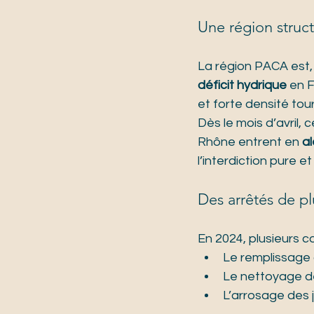
Une région struc
La région PACA est, 
déficit hydrique
 en 
et forte densité tour
Dès le mois d’avril
Rhône entrent en 
a
l’interdiction pure e
Des arrêtés de pl
En 2024, plusieurs c
Le remplissage 
Le nettoyage de
L’arrosage des j