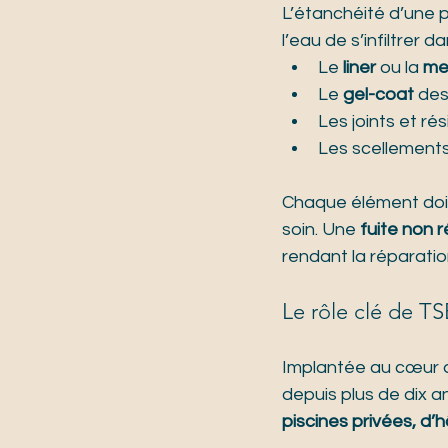
L’étanchéité d’une p
l’eau de s’infiltrer d
Le 
liner
 ou la 
me
Le 
gel-coat
 des
Les joints et ré
Les scellements
Chaque élément doit 
soin. Une 
fuite non 
rendant la réparatio
Le rôle clé de T
Implantée au cœur d
depuis plus de dix a
piscines privées, d’