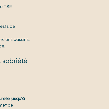
de TSE 
tests de 
ciens bassins,
ce.
t sobriété 
relle jusqu’à 
rmet de 