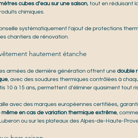
 mètres cubes d’eau sur une saison
, tout en réduisant la
oduits chimiques.
eille systématiquement l’ajout de protections thermi
es chantiers de rénovation.
evêtement hautement étanche
s armées de dernière génération offrent une 
double r
que
, avec des soudures thermiques contrôlées à chaque
s 10 à 15 ans, permettent d’éliminer quasiment tout ri
aille avec des marques européennes certifiées, garanti
e même en cas de variation thermique extrême
, comme 
u Luberon ou sur les plateaux des Alpes-de-Haute-Prov
vaux hors saison