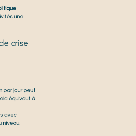
litique 
ivités une 
de crise 
 par jour peut 
cela équivaut à 
es avec 
 niveau.