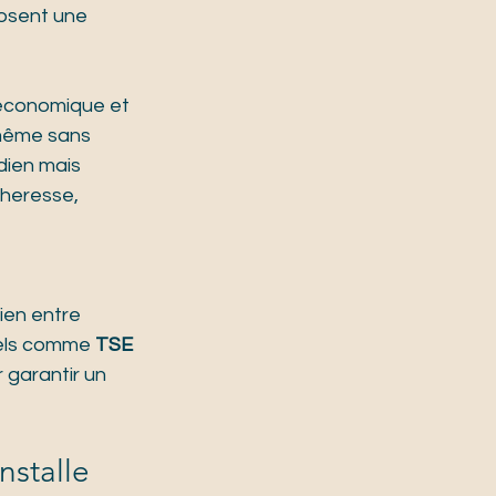
posent une 
 économique et 
 même sans 
dien mais 
cheresse, 
 
ien entre 
nels comme 
TSE 
garantir un 
nstalle