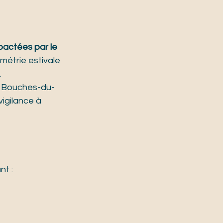
pactées par le 
métrie estivale 
.
es Bouches-du-
vigilance à 
nt :