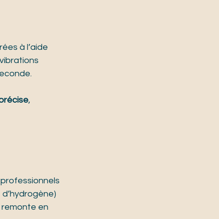
ées à l’aide 
vibrations 
seconde.
précise
, 
 professionnels 
 d’hydrogène) 
t remonte en 