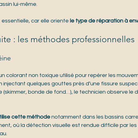
ssin lui-même.
 essentielle, car elle oriente 
le type de réparation à en
fuite : les méthodes professionnelles
éine
 un colorant non toxique utilisé pour repérer les mouve
. En injectant quelques gouttes près d’une fissure suspec
ne (skimmer, bonde de fond…), le technicien observe le
lise cette méthode
 notamment dans les bassins carrel
nt, où la détection visuelle est rendue difficile par le
au.