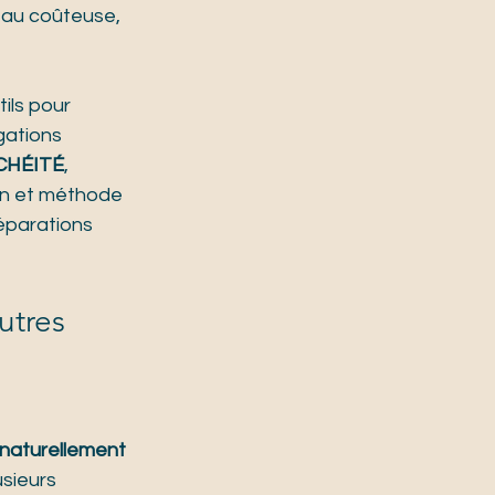
au coûteuse, 
ils pour 
gations 
CHÉITÉ
, 
on et méthode 
réparations 
utres
 naturellement 
sieurs 