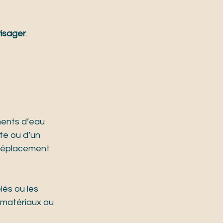
visager
.
ments d’eau 
te ou d’un 
 déplacement 
és ou les 
s matériaux ou 