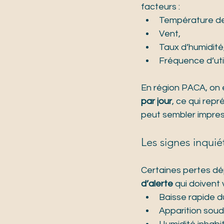
facteurs :
Température de l
Vent,
Taux d’humidité
Fréquence d’util
En région PACA, on e
par jour
, ce qui rep
peut sembler impre
Les signes inquié
Certaines pertes dép
d’alerte
 qui doivent 
Baisse rapide du
Apparition soud