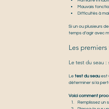
Humidité inhabit
Mauvais fonctio
Difficultés à mai
Si un ou plusieurs d
temps d’agir avec 
Les premiers 
Le test du seau :
Le 
test du seau
 est
déterminer si la pert
Voici comment procé
Remplissez un s
Placez-le sur un