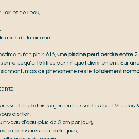
’air et de l’eau,
,
isation de la piscine.
stime qu’en plein été, 
une piscine peut perdre entre 3
résente jusqu’à 15 litres par m² quotidiennement. Sur un
ssionnant, mais ce phénomène reste 
totalement norma
tants
assent toutefois largement ce seuil naturel. Voici les 
s
vous alerter :
 niveau d’eau (plus de 2 cm par jour),
aine de fissures ou de cloques,