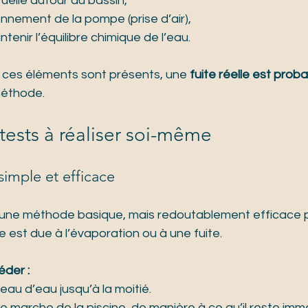
uelle autour du bassin,
nnement de la pompe (prise d’air),
ntenir l’équilibre chimique de l’eau.
e ces éléments sont présents, une 
fuite réelle est prob
méthode.
tests à réaliser soi-même
 simple et efficace
 une méthode basique, mais redoutablement efficace 
e est due à l’évaporation ou à une fuite.
der :
eau d’eau jusqu’à la moitié.
e marche de la piscine, de manière à ce qu’il reste imm