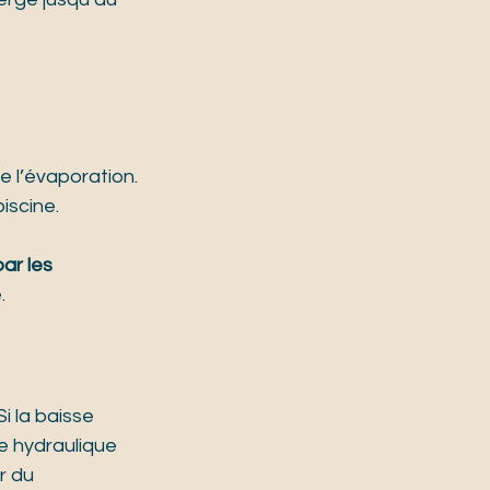
de l’évaporation.
piscine.
ar les 
.
 Si la baisse 
e hydraulique 
r du 