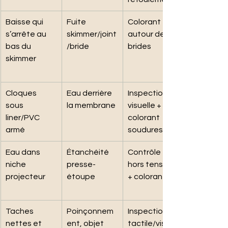
Baisse qui 
Fuite 
Colorant 
s’arrête au 
skimmer/joint
autour des 
bas du 
/bride
brides
skimmer
Cloques 
Eau derrière 
Inspection 
sous 
la membrane
visuelle + 
liner/PVC 
colorant 
armé
soudures
Eau dans 
Étanchéité 
Contrôle 
niche 
presse-
hors tension 
projecteur
étoupe
+ colorant
Taches 
Poinçonnem
Inspection 
nettes et 
ent, objet 
tactile/visuell