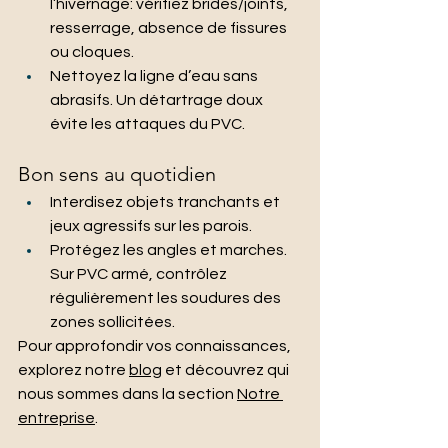
l’hivernage: vérifiez brides/joints, 
resserrage, absence de fissures 
ou cloques.
Nettoyez la ligne d’eau sans 
abrasifs. Un détartrage doux 
évite les attaques du PVC.
Bon sens au quotidien
Interdisez objets tranchants et 
jeux agressifs sur les parois.
Protégez les angles et marches. 
Sur PVC armé, contrôlez 
régulièrement les soudures des 
zones sollicitées.
Pour approfondir vos connaissances, 
explorez notre 
blog
 et découvrez qui 
nous sommes dans la section 
Notre 
entreprise
.