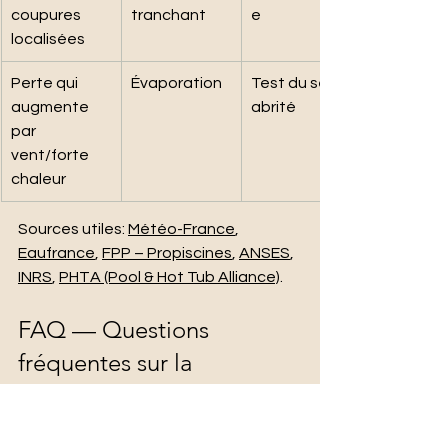
coupures 
tranchant
e
localisées
Perte qui 
Évaporation
Test du seau 
augmente 
abrité
par 
vent/forte 
chaleur
Sources utiles: 
Météo-France
, 
Eaufrance
, 
FPP – Propiscines
, 
ANSES
, 
INRS
, 
PHTA (Pool & Hot Tub Alliance)
.
FAQ — Questions 
fréquentes sur la 
détection de fuite