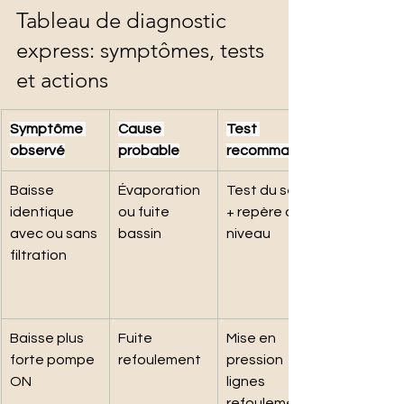
Tableau de diagnostic 
express: symptômes, tests 
et actions
Symptôme 
Cause 
Test 
observé
probable
recommandé
Baisse 
Évaporation 
Test du seau 
identique 
ou fuite 
+ repère de 
avec ou sans 
bassin
niveau
filtration
Baisse plus 
Fuite 
Mise en 
forte pompe 
refoulement
pression 
ON
lignes 
refoulement