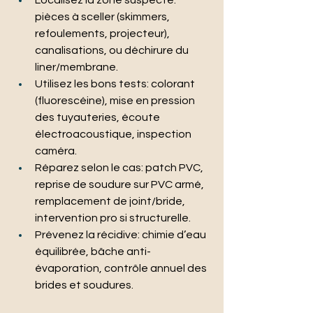
Localisez la zone suspecte: 
pièces à sceller (skimmers, 
refoulements, projecteur), 
canalisations, ou déchirure du 
liner/membrane.
Utilisez les bons tests: colorant 
(fluorescéine), mise en pression 
des tuyauteries, écoute 
électroacoustique, inspection 
caméra.
Réparez selon le cas: patch PVC, 
reprise de soudure sur PVC armé, 
remplacement de joint/bride, 
intervention pro si structurelle.
Prévenez la récidive: chimie d’eau 
équilibrée, bâche anti-
évaporation, contrôle annuel des 
brides et soudures.