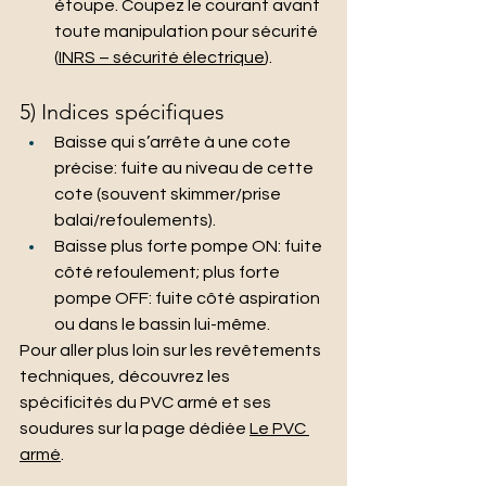
étoupe. Coupez le courant avant 
toute manipulation pour sécurité 
(
INRS – sécurité électrique
).
5) Indices spécifiques
Baisse qui s’arrête à une cote 
précise: fuite au niveau de cette 
cote (souvent skimmer/prise 
balai/refoulements).
Baisse plus forte pompe ON: fuite 
côté refoulement; plus forte 
pompe OFF: fuite côté aspiration 
ou dans le bassin lui-même.
Pour aller plus loin sur les revêtements 
techniques, découvrez les 
spécificités du PVC armé et ses 
soudures sur la page dédiée 
Le PVC 
armé
.