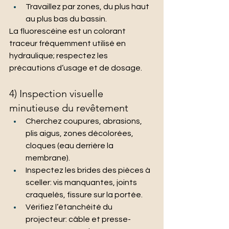
Travaillez par zones, du plus haut 
au plus bas du bassin.
La fluorescéine est un colorant 
traceur fréquemment utilisé en 
hydraulique; respectez les 
précautions d’usage et de dosage.
4) Inspection visuelle 
minutieuse du revêtement
Cherchez coupures, abrasions, 
plis aigus, zones décolorées, 
cloques (eau derrière la 
membrane).
Inspectez les brides des pièces à 
sceller: vis manquantes, joints 
craquelés, fissure sur la portée.
Vérifiez l’étanchéité du 
projecteur: câble et presse-