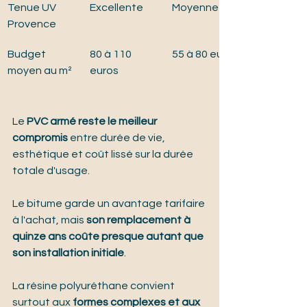
Tenue UV 
Excellente
Moyenne
Provence
Budget 
80 à 110 
55 à 80 euros
moyen au m²
euros
Le 
PVC armé reste le meilleur 
compromis
 entre durée de vie, 
esthétique et coût lissé sur la durée 
totale d'usage.
Le bitume garde un avantage tarifaire 
à l'achat, mais 
son remplacement à 
quinze ans coûte presque autant que 
son installation initiale
.
La résine polyuréthane convient 
surtout aux 
formes complexes et aux 