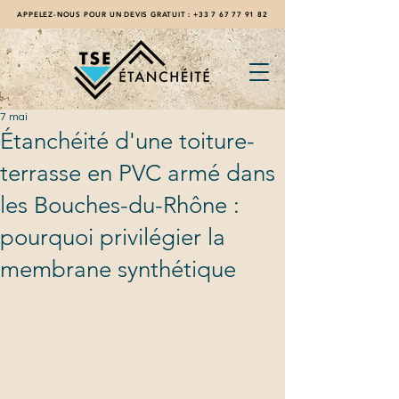
APPELEZ-NOUS POUR UN DEVIS GRATUIT :
+33 7 67 77 91 82
7 mai
Étanchéité d'une toiture-
terrasse en PVC armé dans
les Bouches-du-Rhône :
pourquoi privilégier la
membrane synthétique