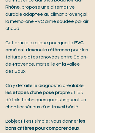
de-Provence dans les 
Bouches-du-
Rhône
, propose une alternative 
durable adaptée au climat provençal : 
la membrane PVC armé soudée par air 
chaud.
Cet article explique pourquoi le 
PVC 
armé est devenu la référence
 pour les 
toitures plates rénovées entre Salon-
de-Provence, Marseille et la vallée 
des Baux.
On y détaille le diagnostic préalable, 
les étapes d'une pose propre
 et les 
détails techniques qui distinguent un 
chantier sérieux d'un travail bâclé.
L'objectif est simple : vous donner 
les 
bons critères pour comparer deux 