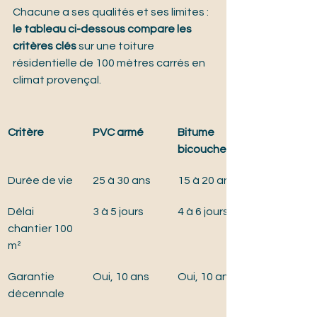
Chacune a ses qualités et ses limites : 
le tableau ci-dessous compare les 
critères clés
 sur une toiture 
résidentielle de 100 mètres carrés en 
climat provençal.
Critère
PVC armé
Bitume 
bicouche
Durée de vie
25 à 30 ans
15 à 20 ans
Délai 
3 à 5 jours
4 à 6 jours
chantier 100 
m²
Garantie 
Oui, 10 ans
Oui, 10 ans
décennale