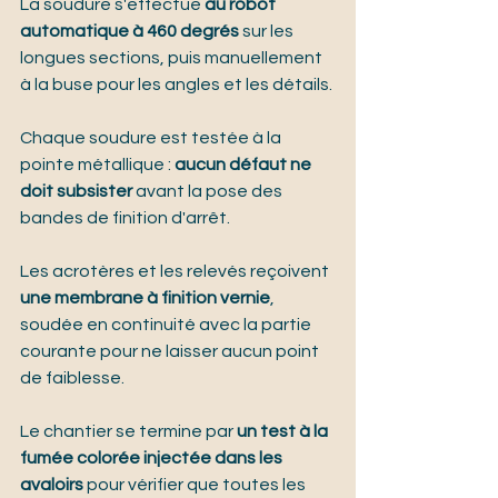
La soudure s'effectue 
au robot 
automatique à 460 degrés
 sur les 
longues sections, puis manuellement 
à la buse pour les angles et les détails.
Chaque soudure est testée à la 
pointe métallique : 
aucun défaut ne 
doit subsister
 avant la pose des 
bandes de finition d'arrêt.
Les acrotères et les relevés reçoivent 
une membrane à finition vernie
, 
soudée en continuité avec la partie 
courante pour ne laisser aucun point 
de faiblesse.
Le chantier se termine par 
un test à la 
fumée colorée injectée dans les 
avaloirs
 pour vérifier que toutes les 