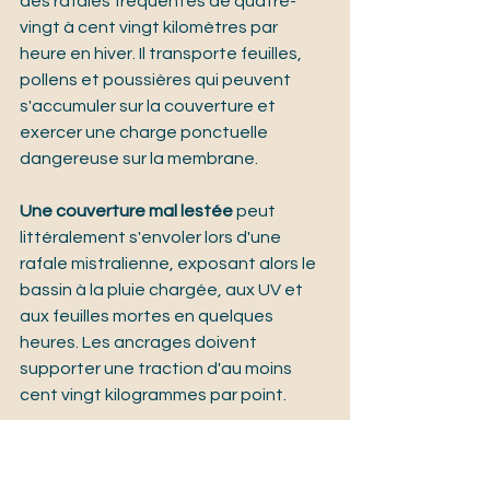
des rafales fréquentes de quatre-
vingt à cent vingt kilomètres par 
heure en hiver. Il transporte feuilles, 
pollens et poussières qui peuvent 
s'accumuler sur la couverture et 
exercer une charge ponctuelle 
dangereuse sur la membrane.
Une couverture mal lestée
 peut 
littéralement s'envoler lors d'une 
rafale mistralienne, exposant alors le 
bassin à la pluie chargée, aux UV et 
aux feuilles mortes en quelques 
heures. Les ancrages doivent 
supporter une traction d'au moins 
cent vingt kilogrammes par point.
Le gel nocturne
 dans les Alpilles, le 
Comtat ou le piémont du Ventoux 