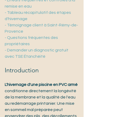
- Erreurs fréquentes et contrôles à la 
remise en eau
- Tableau récapitulatif des étapes 
d'hivernage
- Témoignage client à Saint-Rémy-de-
Provence
- Questions fréquentes des 
propriétaires
- Demander un diagnostic gratuit 
avec TSE Étanchéité
Introduction
L'hivernage d'une piscine en PVC armé
conditionne directement la longévité 
de la membrane et la qualité de l'eau 
au redémarrage printanier. Une mise 
en sommeil mal préparée peut 
engendrer des plis, des décollements 