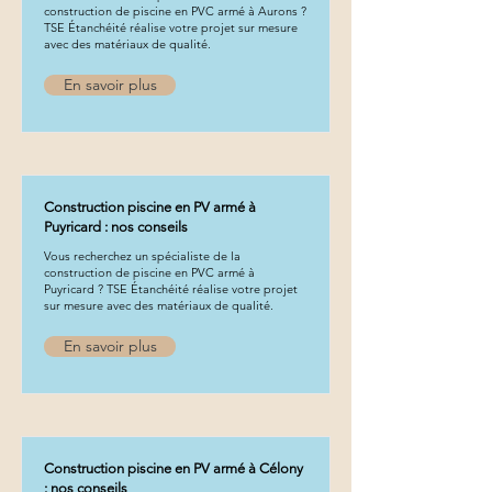
piscine en Provence :
armé : garantir u
construction de piscine en PVC armé à Aurons ?
TSE Étanchéité réalise votre projet sur mesure
sécurité des plages
miroir parfait e
avec des matériaux de qualité.
immergées et escaliers
En savoir plus
Construction piscine en PV armé à
Puyricard : nos conseils
Vous recherchez un spécialiste de la
construction de piscine en PVC armé à
Puyricard ? TSE Étanchéité réalise votre projet
sur mesure avec des matériaux de qualité.
En savoir plus
Construction piscine en PV armé à Célony
: nos conseils