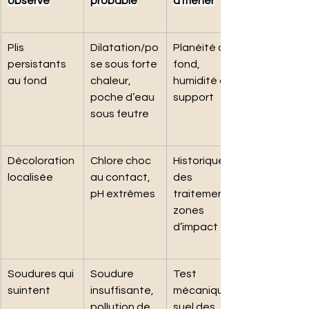
observé
probable
à mener
Plis 
Dilatation/po
Planéité du 
persistants 
se sous forte 
fond, 
au fond
chaleur, 
humidité du 
poche d’eau 
support
sous feutre
Décoloration 
Chlore choc 
Historique 
localisée
au contact, 
des 
pH extrêmes
traitements, 
zones 
d’impact
Soudures qui 
Soudure 
Test 
suintent
insuffisante, 
mécanique/vi
pollution de 
suel des 