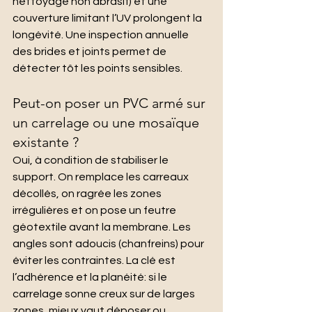
nettoyage non abrasif) et une 
couverture limitant l’UV prolongent la 
longévité. Une inspection annuelle 
des brides et joints permet de 
détecter tôt les points sensibles.
Peut-on poser un PVC armé sur 
un carrelage ou une mosaïque 
existante ?
Oui, à condition de stabiliser le 
support. On remplace les carreaux 
décollés, on ragrée les zones 
irrégulières et on pose un feutre 
géotextile avant la membrane. Les 
angles sont adoucis (chanfreins) pour 
éviter les contraintes. La clé est 
l’adhérence et la planéité: si le 
carrelage sonne creux sur de larges 
zones, mieux vaut déposer ou 