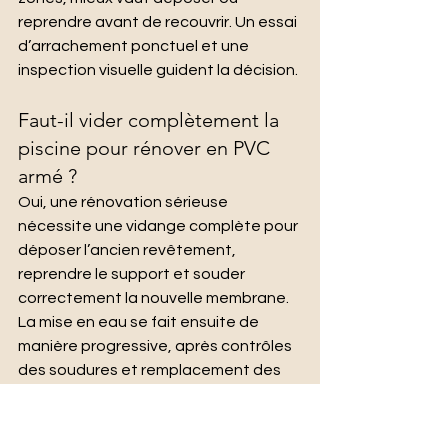
reprendre avant de recouvrir. Un essai 
d’arrachement ponctuel et une 
inspection visuelle guident la décision.
Faut-il vider complètement la 
piscine pour rénover en PVC 
armé ?
Oui, une rénovation sérieuse 
nécessite une vidange complète pour 
déposer l’ancien revêtement, 
reprendre le support et souder 
correctement la nouvelle membrane. 
La mise en eau se fait ensuite de 
manière progressive, après contrôles 
des soudures et remplacement des 
joints/brides. Profitez de la cuve vide 
pour tester le réseau hydraulique et 
corriger les défauts. La sécurisation 