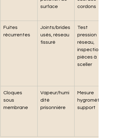
surface
cordons
Fuites 
Joints/brides 
Test 
récurrentes
usés, réseau 
pression 
fissuré
réseau, 
inspection 
pièces à 
sceller
Cloques 
Vapeur/humi
Mesure 
sous 
dité 
hygrométrie 
membrane
prisonnière
support