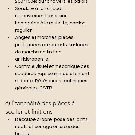
200/100e) du fond vers les parois.
Soudure à l’air chaud: 
recouvrement, pression 
homogène à la roulette, cordon 
régulier.
Angles et marches: pièces 
préformées ou renforts; surfaces 
de marche en finition 
antidérapante.
Contrôle visuel et mécanique des 
soudures; reprise immédiatement 
si doute. Références techniques 
générales: 
CSTB
.
6) Étanchéité des pièces à 
sceller et finitions
Découpe propre, pose des joints 
neufs et serrage en croix des 
brides.