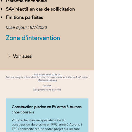
Garantie décennale
SAV réactif en cas de sollicitation
Finitions parfaites
Mise à jour : 8/7/2026
Zone d'intervention
Voir aussi
- TSE Étanchéité 2023 © -
Entreprise spécialisée dans la pose de revêtement étanche en PVC armé
Mentions légales
Articles
Nos prestations par ville
Construction piscine en PV armé à Aurons
: nos conseils
Vous recherchez un spécialiste de la
construction de piscine en PVC armé à Aurons ?
TSE Étanchéité réalise votre projet sur mesure