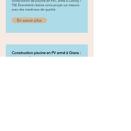
construction de piscine en PVC armé à Célony ?
TSE Étanchéité réalise votre projet sur mesure
avec des matériaux de qualité.
En savoir plus
Construction piscine en PV armé à Grans :
nos conseils
Vous recherchez un spécialiste de la
construction de piscine en PVC armé à Grans ?
TSE Étanchéité réalise votre projet sur mesure
avec des matériaux de qualité.
En savoir plus
Construction piscine en PV armé à
Lambesc : nos conseils