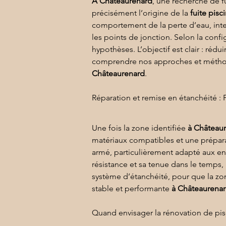
À Châteaurenard
, une recherche de 
précisément l’origine de la 
fuite pisc
comportement de la perte d’eau, inter
les points de jonction. Selon la confi
hypothèses. L’objectif est clair : réd
comprendre nos approches et méthod
Châteaurenard
.
Réparation et remise en étanchéité :
Une fois la zone identifiée 
à Château
matériaux compatibles et une prépar
armé
, particulièrement adapté aux e
résistance et sa tenue dans le temps
système d’étanchéité, pour que la zo
stable et performante 
à Châteaurena
Quand envisager la rénovation de pis