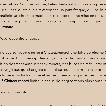
s sensibles. Sur une 
piscine
, l’étanchéité est soumise à la press
es. Les fissures sur le revêtement, un joint fatigué, ou une lia
 parallèle, un choix de matériaux inadapté ou une mise en oeuv
it donc être pensée comme un système complet, pas uniquement
aurenard
.
’eau) et contrôle rapide
 d’eau sur votre piscine 
à Châteaurenard
, une fuite de piscine 
roblème. Pour trier rapidement, surveillez la consommation sur 
parition de traces autour des skimmers, des buses de refouleme
des végétaux qui changent de couleur, ou une corrosion anormal
la pression hydraulique et aux équipements qui peuvent fuir et
 
à Châteaurenard
 limite le risque de dégradations plus coûteuse
gnostic sur site