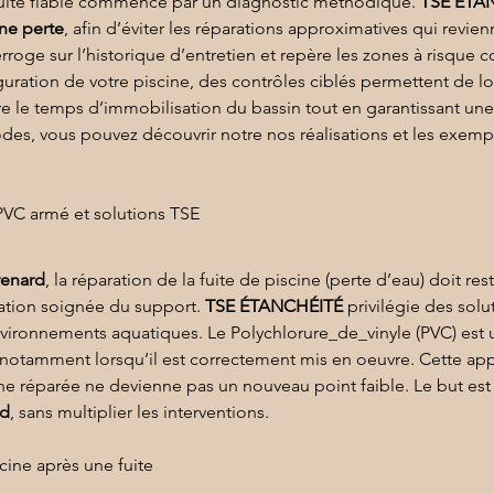
fuite fiable commence par un diagnostic méthodique. 
TSE ÉTA
ine perte
, afin d’éviter les réparations approximatives qui revien
roge sur l’historique d’entretien et repère les zones à risque c
guration de votre piscine, des contrôles ciblés permettent de loca
uire le temps d’immobilisation du bassin tout en garantissant un
es, vous pouvez découvrir notre 
nos réalisations
 et les exempl
 PVC armé et solutions TSE
renard
, la réparation de la fuite de piscine (perte d’eau) doit res
ation soignée du support. 
TSE ÉTANCHÉITÉ
 privilégie des sol
nvironnements aquatiques. Le 
Polychlorure_de_vinyle
 (PVC) est
, notamment lorsqu’il est correctement mis en oeuvre. Cette app
ne réparée ne devienne pas un nouveau point faible. Le but est 
rd
, sans multiplier les interventions.
cine après une fuite