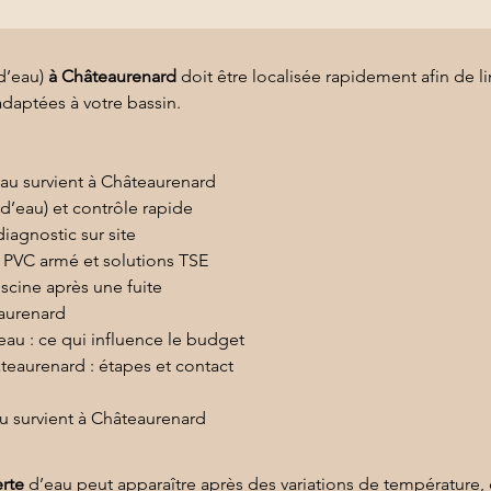
d’eau) 
à Châteaurenard
 doit être localisée rapidement afin de li
daptées à votre bassin.
eau survient à Châteaurenard
 d’eau) et contrôle rapide
iagnostic sur site
: PVC armé et solutions TSE
scine après une fuite
eaurenard
eau : ce qui influence le budget
eaurenard : étapes et contact
au survient à Châteaurenard
erte
 d’eau peut apparaître après des variations de température, 