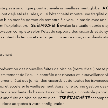
mite pas à un unique point et révèle un vieillissement global. 
À 
s ont déjà été réalisées, ou si l’étanchéité montre une fragilité 
on
 bien menée permet de remettre à niveau le bassin avec une 
t l’exploitation. 
TSE ÉTANCHÉITÉ
 évalue la situation après di
énovation complète selon l’état du support, des raccords et du 
i coûtent du temps et de l’argent. En rénovation, une planificati
aurenard
a prévention des nouvelles fuites de piscine (perte d’eau) passe 
u traitement de l’eau, le contrôle des niveaux et la surveillance 
rement l’état des joints, des raccords et de toutes les traversée
iaux et accélérer le vieillissement. Aussi, une bonne gestion de
perte d’étanchéité du bassin. En complément, un contrôle pério
t une fuite de piscine perte d’eau. 
TSE ÉTANCHÉITÉ
 accompagn
lutions adaptées à votre configuration.