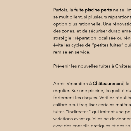
Parfois, la 
fuite piscine perte
 ne se li
se multiplient, si plusieurs réparation
option plus rationnelle. Une 
rénovati
des zones, et de sécuriser durablemen
stratégie : réparation localisée ou r
évite les cycles de “petites fuites” qu
remise en service.
Prévenir les nouvelles fuites à Châte
Après réparation 
à Châteaurenard
, l
régulier. Sur une piscine, la qualité d
fortement les risques. Vérifiez réguliè
calibré peut fragiliser certains matér
fuites “indirectes” qui imitent une 
variations avant qu’elles ne deviennen
avec des conseils pratiques et des so