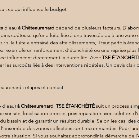
au : ce qui influence le budget
te
 d’eau 
à Châteaurenard
 dépend de plusieurs facteurs. D’abord,
ns coûteuse qu’une fuite liée à une traversée ou à une zone diff
 si la fuite a entraîné des affaiblissements, il faut parfois éten
par exemple un renforcement d’étanchéité ou une reprise plus 
re influencent directement la durabilité. Avec 
TSE ÉTANCHÉIT
r les surcoûts liés à des interventions répétées. Un devis clair 
aurenard : étapes et contact
e d’eau) 
à Châteaurenard
, 
TSE ÉTANCHÉITÉ
 suit un process sim
sur site, localisation précise, puis réparation avec solution d’
u bassin et de garantir un résultat durable. Selon les cas, de
e l’ensemble des zones sollicitées sont recommandés. Pour lan
 votre situation. Si vous souhaitez approfondir la démarche de l’e