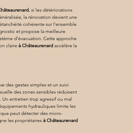
Châteaurenard
, si les détériorations 
généralisée, la rénovation devient une 
étanchéité cohérente sur l’ensemble 
agnostic et propose la meilleure 
système d’évacuation. Cette approche 
on claire 
à Châteaurenard
 accélère la 
par des gestes simples et un suivi 
visuelle des zones sensibles réduisent 
s. Un entretien trop agressif ou mal 
s équipements hydrauliques limite les 
dique peut détecter des micro-
e les propriétaires 
à Châteaurenard