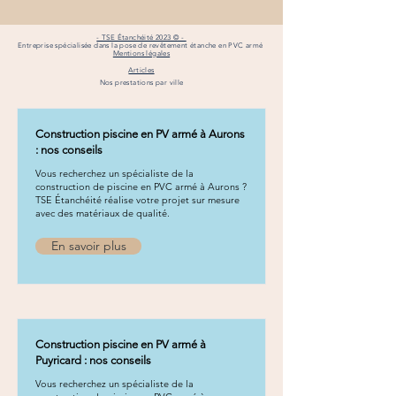
- TSE Étanchéité 2023 © -
Entreprise spécialisée dans la pose de revêtement étanche en PVC armé
Mentions légales
Articles
Nos prestations par ville
Construction piscine en PV armé à Aurons
: nos conseils
Vous recherchez un spécialiste de la
construction de piscine en PVC armé à Aurons ?
TSE Étanchéité réalise votre projet sur mesure
avec des matériaux de qualité.
En savoir plus
Construction piscine en PV armé à
Puyricard : nos conseils
Vous recherchez un spécialiste de la