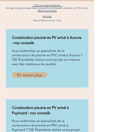
- TSE Étanchéité 2023 © -
Entreprise spécialisée dans la pose de revêtement étanche en PVC armé
Mentions légales
Articles
Nos prestations par ville
Construction piscine en PV armé à Aurons
: nos conseils
Vous recherchez un spécialiste de la
construction de piscine en PVC armé à Aurons ?
TSE Étanchéité réalise votre projet sur mesure
avec des matériaux de qualité.
En savoir plus
Construction piscine en PV armé à
Puyricard : nos conseils
Vous recherchez un spécialiste de la
construction de piscine en PVC armé à
Puyricard ? TSE Étanchéité réalise votre projet