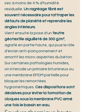
sec à moins de 4 % d'humidité 
résiduelle. 
Un ragréage fibré est 
souvent nécessaire pour rattraper les 
défauts de planéité et reprendre les 
angles intérieurs.
Vient ensuite la pose d'un 
feutre 
géotextile aiguilleté de 300 g/m²
, 
agrafé en partie haute, qui joue le rôle 
d'écran anti-poinçonnement et 
amortit les micro-aspérités du béton.
Sur certaines pathologies humides, 
on intercale un primaire bitumineux ou 
une membrane EPDM partielle pour 
bloquer les remontées 
hygrométriques. 
Ces dispositions sont 
décisives pour éviter la formation de 
cloques sous la membrane PVC armé 
une fois le bassin en eau.