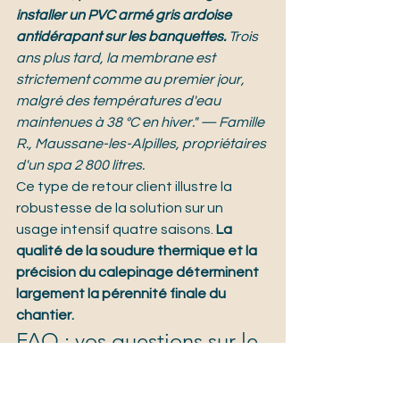
installer un PVC armé gris ardoise 
antidérapant sur les banquettes. 
Trois 
ans plus tard, la membrane est 
strictement comme au premier jour, 
malgré des températures d'eau 
maintenues à 38 °C en hiver." — Famille 
R., Maussane-les-Alpilles, propriétaires 
d'un spa 2 800 litres.
Ce type de retour client illustre la 
robustesse de la solution sur un 
usage intensif quatre saisons. 
La 
qualité de la soudure thermique et la 
précision du calepinage déterminent 
largement la pérennité finale du 
chantier.
FAQ : vos questions sur le 
spa en PVC armé
Peut-on rénover un spa 