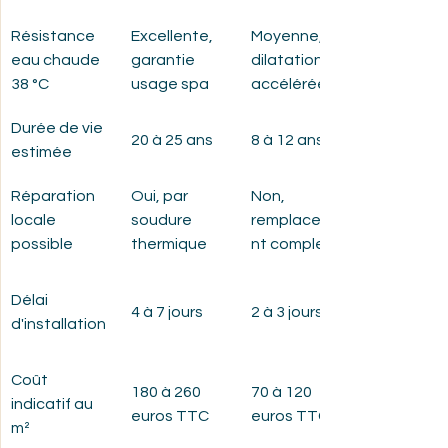
Résistance 
Excellente, 
Moyenne, 
eau chaude 
garantie 
dilatation 
38 °C
usage spa
accélérée
Durée de vie 
20 à 25 ans
8 à 12 ans
estimée
Réparation 
Oui, par 
Non, 
locale 
soudure 
remplaceme
possible
thermique
nt complet
Délai 
4 à 7 jours
2 à 3 jours
d'installation
Coût 
180 à 260 
70 à 120 
indicatif au 
euros TTC
euros TTC
m²