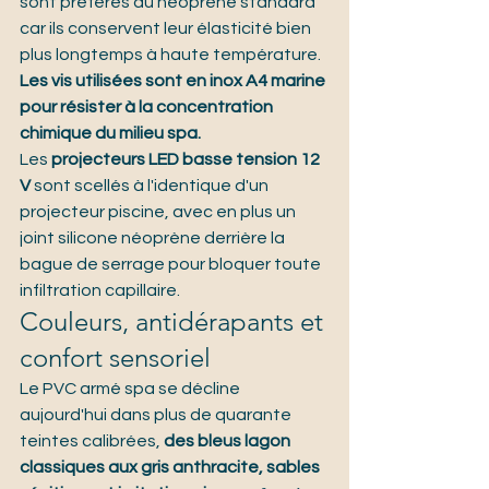
sont préférés au néoprène standard 
car ils conservent leur élasticité bien 
plus longtemps à haute température. 
Les vis utilisées sont en inox A4 marine 
pour résister à la concentration 
chimique du milieu spa.
Les 
projecteurs LED basse tension 12 
V
 sont scellés à l'identique d'un 
projecteur piscine, avec en plus un 
joint silicone néoprène derrière la 
bague de serrage pour bloquer toute 
infiltration capillaire.
Couleurs, antidérapants et 
confort sensoriel
Le PVC armé spa se décline 
aujourd'hui dans plus de quarante 
teintes calibrées, 
des bleus lagon 
classiques aux gris anthracite, sables 