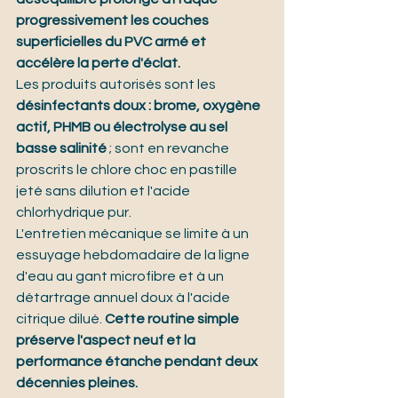
progressivement les couches 
superficielles du PVC armé et 
accélère la perte d'éclat.
Les produits autorisés sont les 
désinfectants doux : brome, oxygène 
actif, PHMB ou électrolyse au sel 
basse salinité
 ; sont en revanche 
proscrits le chlore choc en pastille 
jeté sans dilution et l'acide 
chlorhydrique pur.
L'entretien mécanique se limite à un 
essuyage hebdomadaire de la ligne 
d'eau au gant microfibre et à un 
détartrage annuel doux à l'acide 
citrique dilué. 
Cette routine simple 
préserve l'aspect neuf et la 
performance étanche pendant deux 
décennies pleines.