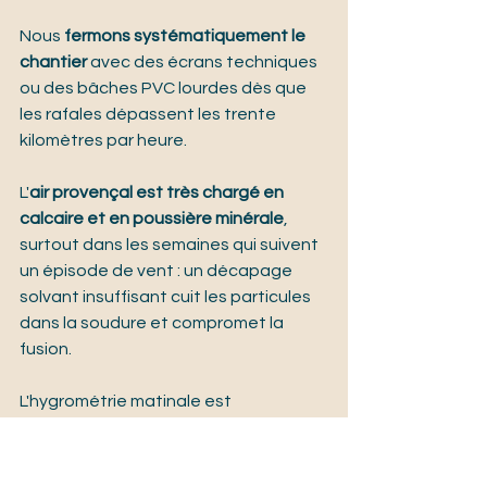
Nous 
fermons systématiquement le 
chantier
 avec des écrans techniques 
ou des bâches PVC lourdes dès que 
les rafales dépassent les trente 
kilomètres par heure.
L'
air provençal est très chargé en 
calcaire et en poussière minérale
, 
surtout dans les semaines qui suivent 
un épisode de vent : un décapage 
solvant insuffisant cuit les particules 
dans la soudure et compromet la 
fusion.
L'hygrométrie matinale est 
généralement comprise entre 
soixante et quatre-vingts pour cent 
dans les Alpilles : 
nous reprenons le 