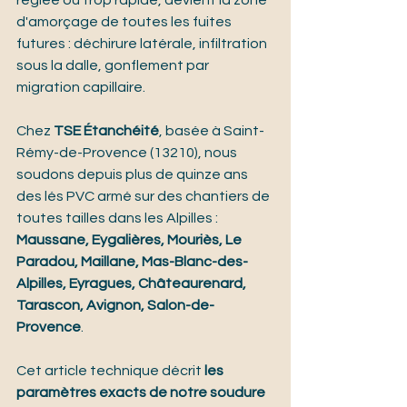
réglée ou trop rapide, devient la zone 
d'amorçage de toutes les fuites 
futures : déchirure latérale, infiltration 
sous la dalle, gonflement par 
migration capillaire.
Chez 
TSE Étanchéité
, basée à Saint-
Rémy-de-Provence (13210), nous 
soudons depuis plus de quinze ans 
des lés PVC armé sur des chantiers de 
toutes tailles dans les Alpilles : 
Maussane, Eygalières, Mouriès, Le 
Paradou, Maillane, Mas-Blanc-des-
Alpilles, Eyragues, Châteaurenard, 
Tarascon, Avignon, Salon-de-
Provence
.
Cet article technique décrit 
les 
paramètres exacts de notre soudure 