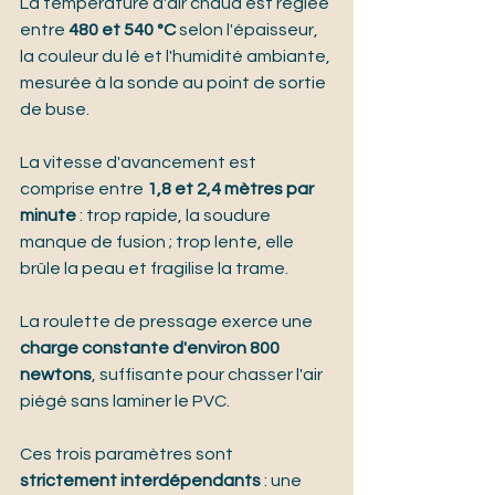
La température d'air chaud est réglée 
entre 
480 et 540 °C
 selon l'épaisseur, 
la couleur du lé et l'humidité ambiante, 
mesurée à la sonde au point de sortie 
de buse.
La vitesse d'avancement est 
comprise entre 
1,8 et 2,4 mètres par 
minute
 : trop rapide, la soudure 
manque de fusion ; trop lente, elle 
brûle la peau et fragilise la trame.
La roulette de pressage exerce une 
charge constante d'environ 800 
newtons
, suffisante pour chasser l'air 
piégé sans laminer le PVC.
Ces trois paramètres sont 
strictement interdépendants
 : une 