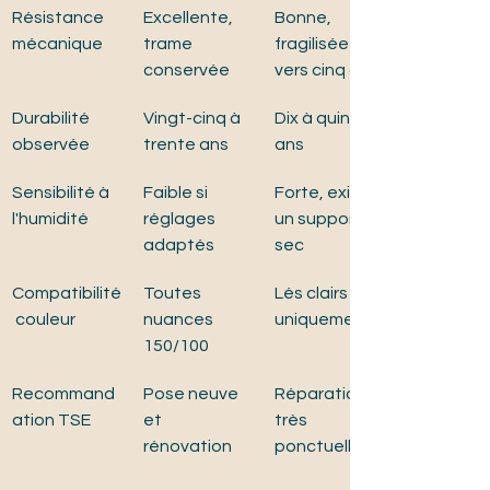
Résistance 
Excellente, 
Bonne, 
mécanique
trame 
fragilisée 
conservée
vers cinq ans
Durabilité 
Vingt-cinq à 
Dix à quinze 
observée
trente ans
ans
Sensibilité à 
Faible si 
Forte, exige 
l'humidité
réglages 
un support 
adaptés
sec
Compatibilité
Toutes 
Lés clairs 
 couleur
nuances 
uniquement
150/100
Recommand
Pose neuve 
Réparation 
ation TSE
et 
très 
rénovation
ponctuelle