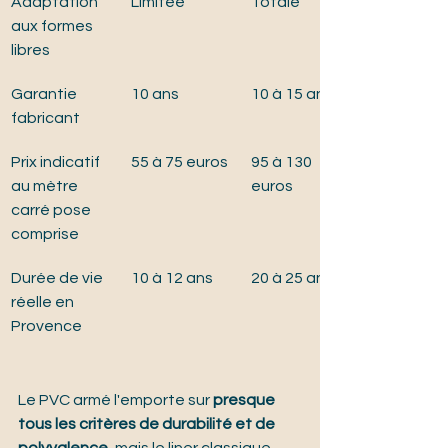
Adaptation 
Limitée
Totale
aux formes 
libres
Garantie 
10 ans
10 à 15 ans
fabricant
Prix indicatif 
55 à 75 euros
95 à 130 
au mètre 
euros
carré pose 
comprise
Durée de vie 
10 à 12 ans
20 à 25 ans
réelle en 
Provence
Le PVC armé l'emporte sur 
presque 
tous les critères de durabilité et de 