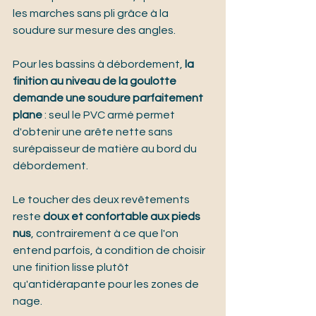
les marches sans pli grâce à la 
soudure sur mesure des angles.
Pour les bassins à débordement, 
la 
finition au niveau de la goulotte 
demande une soudure parfaitement 
plane
 : seul le PVC armé permet 
d'obtenir une arête nette sans 
surépaisseur de matière au bord du 
débordement.
Le toucher des deux revêtements 
reste 
doux et confortable aux pieds 
nus
, contrairement à ce que l'on 
entend parfois, à condition de choisir 
une finition lisse plutôt 
qu'antidérapante pour les zones de 
nage.