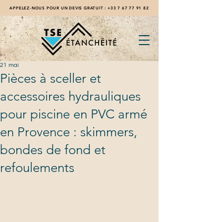
APPELEZ-NOUS POUR UN DEVIS GRATUIT :
+33 7 67 77 91 82
21 mai
Pièces à sceller et
accessoires hydrauliques
pour piscine en PVC armé
en Provence : skimmers,
bondes de fond et
refoulements