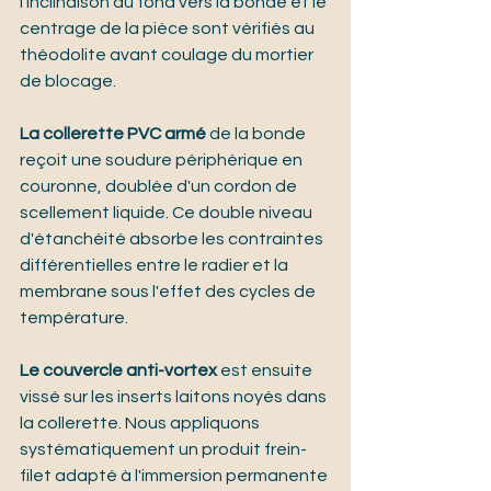
l'inclinaison du fond vers la bonde et le 
centrage de la pièce sont vérifiés au 
théodolite avant coulage du mortier 
de blocage.
La collerette PVC armé
 de la bonde 
reçoit une soudure périphérique en 
couronne, doublée d'un cordon de 
scellement liquide. Ce double niveau 
d'étanchéité absorbe les contraintes 
différentielles entre le radier et la 
membrane sous l'effet des cycles de 
température.
Le couvercle anti-vortex
 est ensuite 
vissé sur les inserts laitons noyés dans 
la collerette. Nous appliquons 
systématiquement un produit frein-
filet adapté à l'immersion permanente 