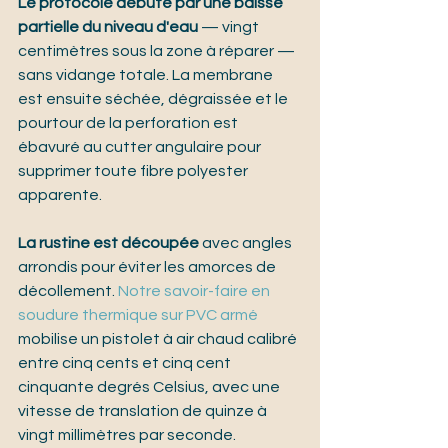
Le protocole débute par une baisse 
partielle du niveau d'eau
 — vingt 
centimètres sous la zone à réparer — 
sans vidange totale. La membrane 
est ensuite séchée, dégraissée et le 
pourtour de la perforation est 
ébavuré au cutter angulaire pour 
supprimer toute fibre polyester 
apparente.
La rustine est découpée
 avec angles 
arrondis pour éviter les amorces de 
décollement. 
Notre savoir-faire en 
soudure thermique sur PVC armé
mobilise un pistolet à air chaud calibré 
entre cinq cents et cinq cent 
cinquante degrés Celsius, avec une 
vitesse de translation de quinze à 
vingt millimètres par seconde.