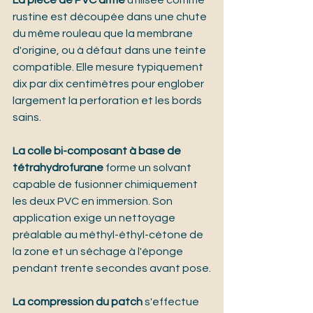
La pièce de PVC armé
 utilisée comme 
rustine est découpée dans une chute 
du même rouleau que la membrane 
d'origine, ou à défaut dans une teinte 
compatible. Elle mesure typiquement 
dix par dix centimètres pour englober 
largement la perforation et les bords 
sains.
La colle bi-composant à base de 
tétrahydrofurane
 forme un solvant 
capable de fusionner chimiquement 
les deux PVC en immersion. Son 
application exige un nettoyage 
préalable au méthyl-éthyl-cétone de 
la zone et un séchage à l'éponge 
pendant trente secondes avant pose.
La compression du patch
 s'effectue 