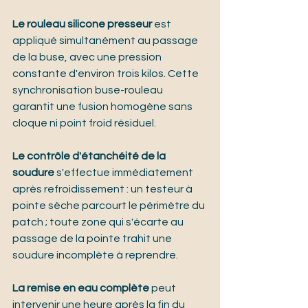
Le rouleau silicone presseur
 est 
appliqué simultanément au passage 
de la buse, avec une pression 
constante d'environ trois kilos. Cette 
synchronisation buse-rouleau 
garantit une fusion homogène sans 
cloque ni point froid résiduel.
Le contrôle d'étanchéité de la 
soudure
 s'effectue immédiatement 
après refroidissement : un testeur à 
pointe sèche parcourt le périmètre du 
patch ; toute zone qui s'écarte au 
passage de la pointe trahit une 
soudure incomplète à reprendre.
La remise en eau complète
 peut 
intervenir une heure après la fin du 