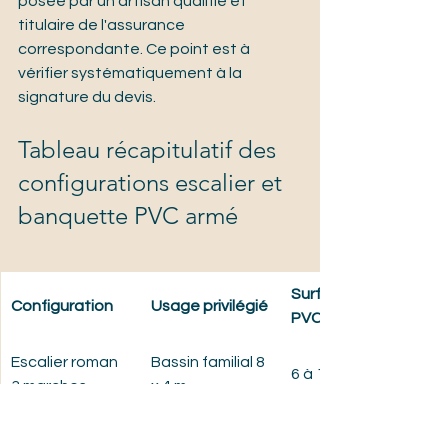
posée par un artisan qualifié et 
titulaire de l'assurance 
correspondante. Ce point est à 
vérifier systématiquement à la 
signature du devis.
Tableau récapitulatif des 
configurations escalier et 
banquette PVC armé
Surface 
Configuration
Usage privilégié
PVC armé
Escalier roman 
Bassin familial 8 
6 à 10 m2
3 marches
x 4 m
Escalier roman 
Bassin large 10 
10 à 16 m2