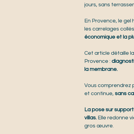
jours, sans terrasse
En Provence, le gel h
les carrelages collés 
économique et la pl
Cet article détaill
Provence : 
diagnosti
la membrane.
Vous comprendrez po
et continue, 
sans cas
La pose sur support 
villas.
 Elle redonne v
gros œuvre.