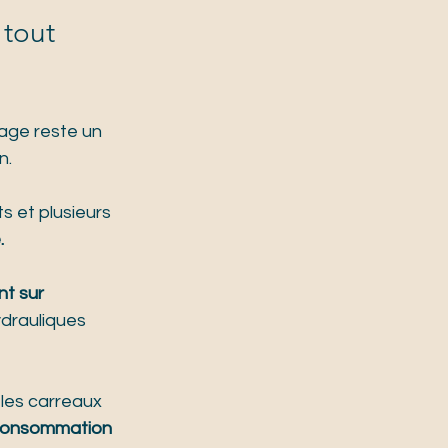
tout 
lage reste un 
n.
s et plusieurs 
.
t sur 
drauliques 
 les carreaux 
 consommation 