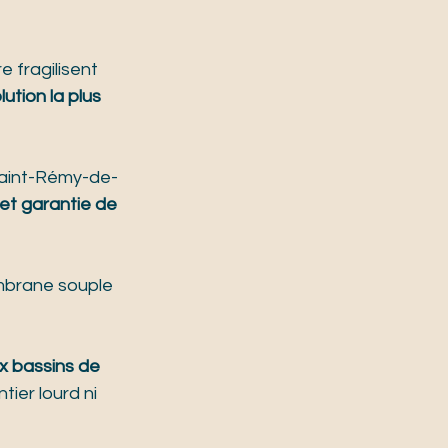
e fragilisent 
ution la plus 
Saint-Rémy-de-
et garantie de 
mbrane souple 
x bassins de 
ier lourd ni 