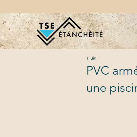
1 juin
PVC armé 
une pisc