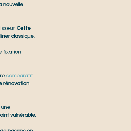
 nouvelle 
isseur. 
Cette 
iner classique.
 fixation 
re 
comparatif 
e rénovation 
 une 
int vulnérable.
 de bassins en 