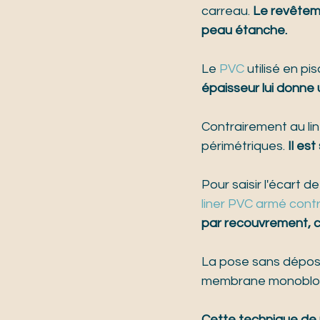
carreau. 
Le revêteme
peau étanche.
Le 
PVC
 utilisé en p
épaisseur lui donne 
Contrairement au li
périmétriques. 
Il es
Pour saisir l'écart 
liner PVC armé contr
par recouvrement, c
La pose sans dépose
membrane monobloc
Cette technique de 