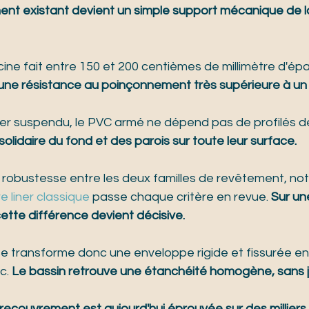
nt existant devient un simple support mécanique de la
iscine fait entre 150 et 200 centièmes de millimètre d'épa
une résistance au poinçonnement très supérieure à un l
ner suspendu, le PVC armé ne dépend pas de profilés de
t solidaire du fond et des parois sur toute leur surface.
de robustesse entre les deux familles de revêtement, not
e liner classique
 passe chaque critère en revue. 
Sur un
ette différence devient décisive.
 transforme donc une enveloppe rigide et fissurée en
. 
Le bassin retrouve une étanchéité homogène, sans jo
recouvrement est aujourd'hui éprouvée sur des milliers