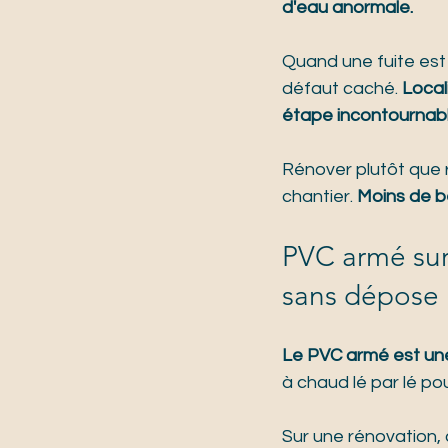
d'eau anormale.
Quand une fuite est
défaut caché. 
Local
étape incontournabl
Rénover plutôt que r
chantier. 
Moins de b
PVC armé sur 
sans dépose
Le PVC armé est un
à chaud lé par lé p
Sur une rénovation, 