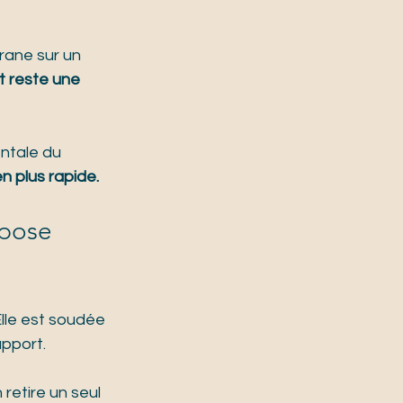
rane sur un 
t reste une 
ntale du 
n plus rapide.
 pose 
Elle est soudée 
upport.
retire un seul 