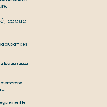
ire.
ré, coque, 
 la plupart des 
e les carreaux 
a membrane 
re.
 également le 