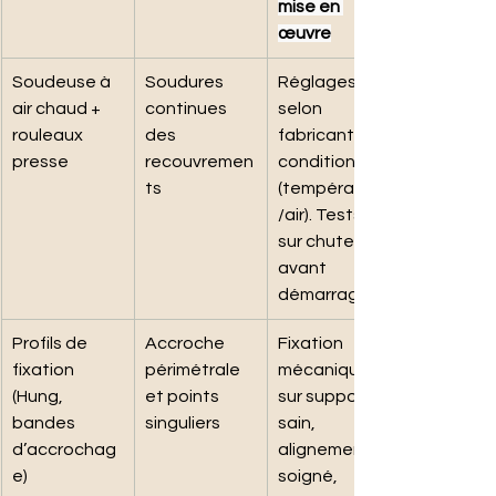
mise en 
œuvre
Soudeuse à 
Soudures 
Réglages 
air chaud + 
continues 
selon 
rouleaux 
des 
fabricant et 
presse
recouvremen
conditions 
ts
(température
/air). Tests 
sur chutes 
avant 
démarrage.
Profils de 
Accroche 
Fixation 
fixation 
périmétrale 
mécanique 
(Hung, 
et points 
sur support 
bandes 
singuliers
sain, 
d’accrochag
alignement 
e)
soigné, 