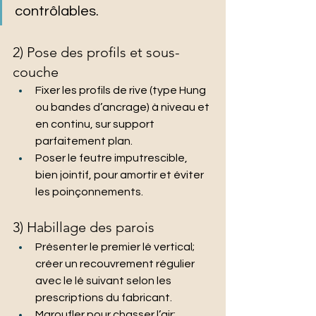
contrôlables.
2) Pose des profils et sous-
couche
Fixer les profils de rive (type Hung 
ou bandes d’ancrage) à niveau et 
en continu, sur support 
parfaitement plan.
Poser le feutre imputrescible, 
bien jointif, pour amortir et éviter 
les poinçonnements.
3) Habillage des parois
Présenter le premier lé vertical; 
créer un recouvrement régulier 
avec le lé suivant selon les 
prescriptions du fabricant.
Maroufler pour chasser l’air; 