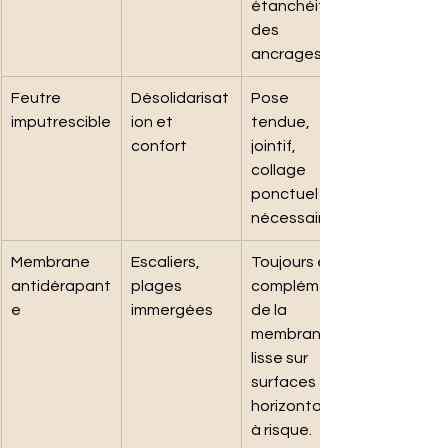
étanchéité 
des 
ancrages.
Feutre 
Désolidarisat
Pose 
imputrescible
ion et 
tendue, 
confort
jointif, 
collage 
ponctuel si 
nécessaire.
Membrane 
Escaliers, 
Toujours en 
antidérapant
plages 
complément 
e
immergées
de la 
membrane 
lisse sur 
surfaces 
horizontales 
à risque.