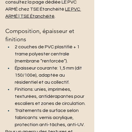
consultez la page dédiée LE PVC 
ARMÉ chez TSE Étanchéité 
LE PVC 
ARMÉ | TSE Étanchéité
.
Composition, épaisseur et 
finitions
2 couches de PVC plastifié + 1 
trame polyester centrale 
(membrane “renforcée”).
Épaisseur courante: 1,5 mm (dit 
150/100e), adaptée au 
résidentiel et au collectif.
Finitions: unies, imprimées, 
texturées, antidérapantes pour 
escaliers et zones de circulation.
Traitements de surface selon 
fabricants: vernis acrylique, 
protection anti-tâches, anti-UV.
Pour un aperçu des textures et 