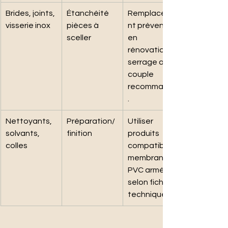
Brides, joints, 
Étanchéité 
Remplaceme
visserie inox
pièces à 
nt préventif 
sceller
en 
rénovation; 
serrage au 
couple 
recommandé
.
Nettoyants, 
Préparation/
Utiliser 
solvants, 
finition
produits 
colles
compatibles 
membranes 
PVC armées 
selon fiches 
techniques.