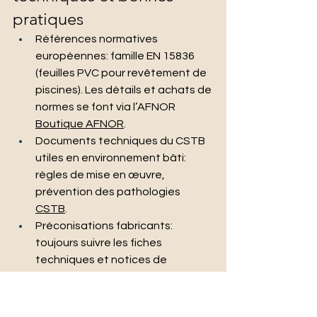
pratiques
Références normatives 
européennes: famille EN 15836 
(feuilles PVC pour revêtement de 
piscines). Les détails et achats de 
normes se font via l’AFNOR 
Boutique AFNOR
.
Documents techniques du CSTB 
utiles en environnement bâti: 
règles de mise en œuvre, 
prévention des pathologies 
CSTB
.
Préconisations fabricants: 
toujours suivre les fiches 
techniques et notices de 
soudure, de compatibilité 
chimique et d’entretien.
“La meilleure garantie, c’est la 