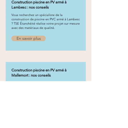
Construction piscine en PV armé à
Lambesc : nos conseils
Vous recherchez un spécialiste de la
construction de piscine en PVC armé à Lambesc
? TSE Étanchéité réalise votre projet sur mesure
avec des matériaux de qualité.
En savoir plus
Construction piscine en PV armé à
Mallemort : nos conseils
Vous recherchez un spécialiste de la
construction de piscine en PVC armé à
Mallemort ? TSE Étanchéité réalise votre projet
sur mesure avec des matériaux de qualité.
En savoir plus