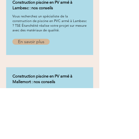
Construction piscine en PV armé à
Lambesc : nos conseils
Vous recherchez un spécialiste de la
construction de piscine en PVC armé à Lambesc
? TSE Étanchéité réalise votre projet sur mesure
avec des matériaux de qualité.
En savoir plus
Construction piscine en PV armé à
Mallemort : nos conseils
Vous recherchez un spécialiste de la
construction de piscine en PVC armé à
Mallemort ? TSE Étanchéité réalise votre projet
sur mesure avec des matériaux de qualité.
En savoir plus