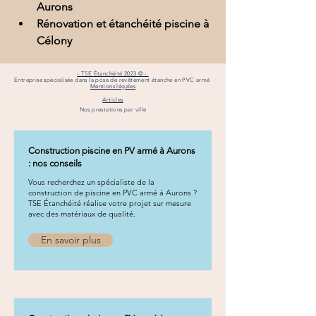
Aurons
Rénovation et étanchéité piscine à 
Célony
- TSE Étanchéité 2023 © -
Entreprise spécialisée dans la pose de revêtement étanche en PVC armé
Mentions légales
Articles
Nos prestations par ville
Construction piscine en PV armé à Aurons
: nos conseils
Vous recherchez un spécialiste de la
construction de piscine en PVC armé à Aurons ?
TSE Étanchéité réalise votre projet sur mesure
avec des matériaux de qualité.
En savoir plus