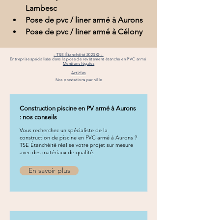
Lambesc
Pose de pvc / liner armé à Aurons
Pose de pvc / liner armé à Célony
- TSE Étanchéité 2023 © -
Entreprise spécialisée dans la pose de revêtement étanche en PVC armé
Mentions légales
Articles
Nos prestations par ville
Construction piscine en PV armé à Aurons
: nos conseils
Vous recherchez un spécialiste de la
construction de piscine en PVC armé à Aurons ?
TSE Étanchéité réalise votre projet sur mesure
avec des matériaux de qualité.
En savoir plus