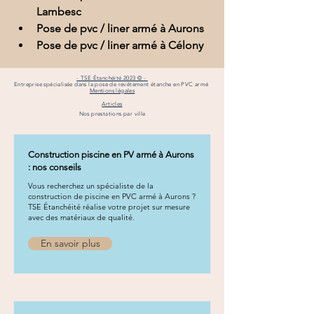
Lambesc
Pose de pvc / liner armé à Aurons
Pose de pvc / liner armé à Célony
- TSE Étanchéité 2023 © -
Entreprise spécialisée dans la pose de revêtement étanche en PVC armé
Mentions légales
Articles
Nos prestations par ville
Construction piscine en PV armé à Aurons
: nos conseils
Vous recherchez un spécialiste de la
construction de piscine en PVC armé à Aurons ?
TSE Étanchéité réalise votre projet sur mesure
avec des matériaux de qualité.
En savoir plus