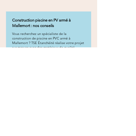
Construction piscine en PV armé à
Mallemort : nos conseils
Vous recherchez un spécialiste de la
construction de piscine en PVC armé à
Mallemort ? TSE Étanchéité réalise votre projet
sur mesure avec des matériaux de qualité.
En savoir plus
Construction piscine en PV armé à Saint-
Cannat : nos conseils
Vous recherchez un spécialiste de la
construction de piscine en PVC armé à Saint-
Cannat ? TSE Étanchéité réalise votre projet sur
mesure avec des matériaux de qualité.
En savoir plus