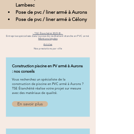
Lambesc
Pose de pvc / liner armé à Aurons
Pose de pvc / liner armé à Célony
- TSE Étanchéité 2023 © -
Entreprise spécialisée dans la pose de revêtement étanche en PVC armé
Mentions légales
Articles
Nos prestations par ville
Construction piscine en PV armé à Aurons
: nos conseils
Vous recherchez un spécialiste de la
construction de piscine en PVC armé à Aurons ?
TSE Étanchéité réalise votre projet sur mesure
avec des matériaux de qualité.
En savoir plus