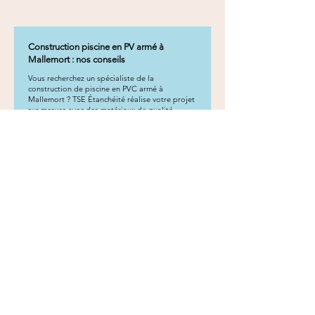
Construction piscine en PV armé à
Mallemort : nos conseils
Vous recherchez un spécialiste de la
construction de piscine en PVC armé à
Mallemort ? TSE Étanchéité réalise votre projet
sur mesure avec des matériaux de qualité.
En savoir plus
Construction piscine en PV armé à Saint-
Cannat : nos conseils
Vous recherchez un spécialiste de la
construction de piscine en PVC armé à Saint-
Cannat ? TSE Étanchéité réalise votre projet sur
mesure avec des matériaux de qualité.
En savoir plus