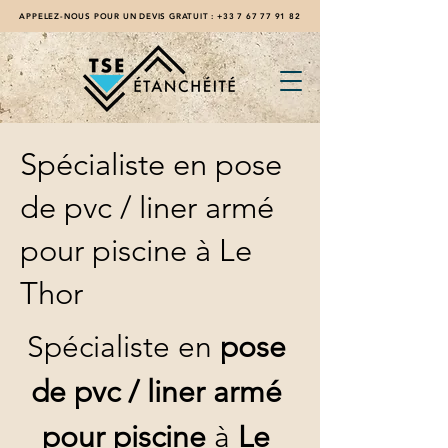
APPELEZ-NOUS POUR UN DEVIS GRATUIT :
+33 7 67 77 91 82
Spécialiste en pose
de pvc / liner armé
pour piscine à Le
Thor
Spécialiste en 
pose 
de pvc / liner armé 
pour piscine
 à 
Le 