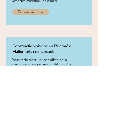
avec des matériaux de qualité.
En savoir plus
Construction piscine en PV armé à
Mallemort : nos conseils
Vous recherchez un spécialiste de la
construction de piscine en PVC armé à
Mallemort ? TSE Étanchéité réalise votre projet
sur mesure avec des matériaux de qualité.
En savoir plus
Construction piscine en PV armé à Saint-
Cannat : nos conseils
Vous recherchez un spécialiste de la